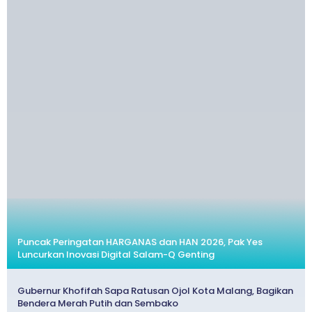
Puncak Peringatan HARGANAS dan HAN 2026, Pak Yes
Luncurkan Inovasi Digital Salam-Q Genting
Gubernur Khofifah Sapa Ratusan Ojol Kota Malang, Bagikan
Bendera Merah Putih dan Sembako