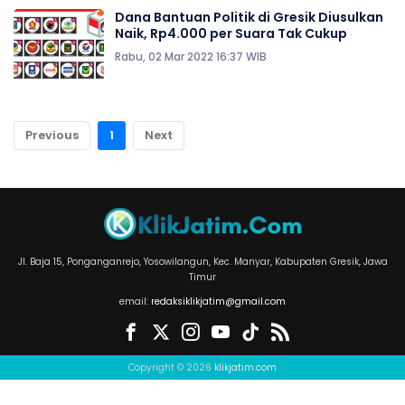
Dana Bantuan Politik di Gresik Diusulkan
Naik, Rp4.000 per Suara Tak Cukup
Rabu, 02 Mar 2022 16:37 WIB
Previous
1
Next
Jl. Baja 15, Ponganganrejo, Yosowilangun, Kec. Manyar, Kabupaten Gresik, Jawa
Timur
email:
redaksiklikjatim@gmail.com
Copyright © 2026
klikjatim.com