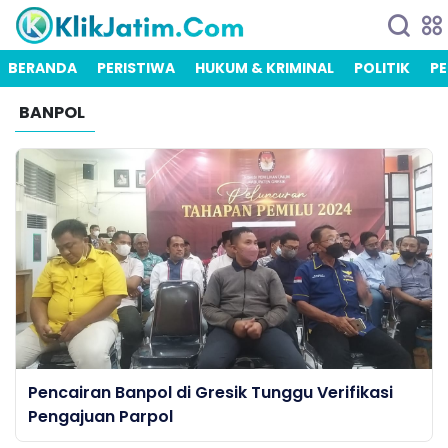
BERANDA
PERISTIWA
HUKUM & KRIMINAL
POLITIK
PE
BANPOL
Pencairan Banpol di Gresik Tunggu Verifikasi
Pengajuan Parpol