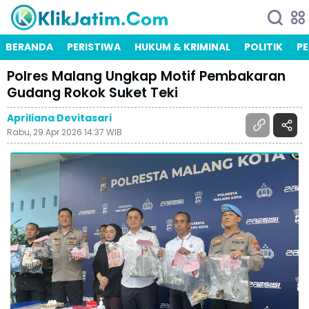
BERANDA
PERISTIWA
HUKUM & KRIMINAL
POLITIK
PE
Polres Malang Ungkap Motif Pembakaran
Gudang Rokok Suket Teki
Apriliana Devitasari
Rabu, 29 Apr 2026 14:37 WIB