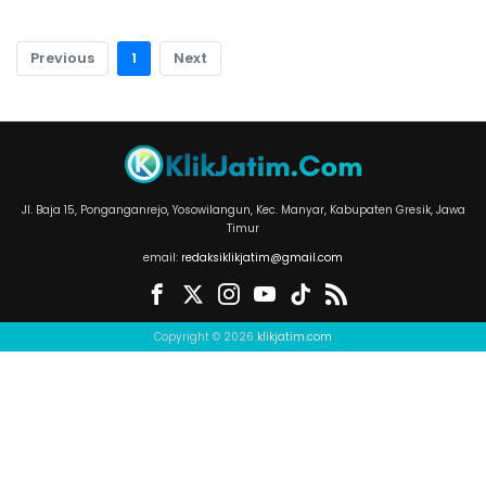
Previous
1
Next
Jl. Baja 15, Ponganganrejo, Yosowilangun, Kec. Manyar, Kabupaten Gresik, Jawa
Timur
email:
redaksiklikjatim@gmail.com
Copyright © 2026
klikjatim.com