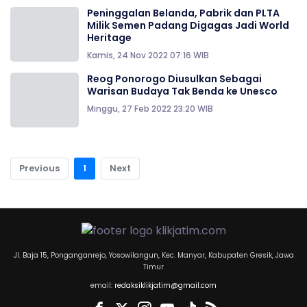
Peninggalan Belanda, Pabrik dan PLTA
Milik Semen Padang Digagas Jadi World
Heritage
Kamis, 24 Nov 2022 07:16 WIB
Reog Ponorogo Diusulkan Sebagai
Warisan Budaya Tak Benda ke Unesco
Minggu, 27 Feb 2022 23:20 WIB
Previous
1
Next
Jl. Baja 15, Ponganganrejo, Yosowilangun, Kec. Manyar, Kabupaten Gresik, Jawa
Timur
email:
redaksiklikjatim@gmail.com