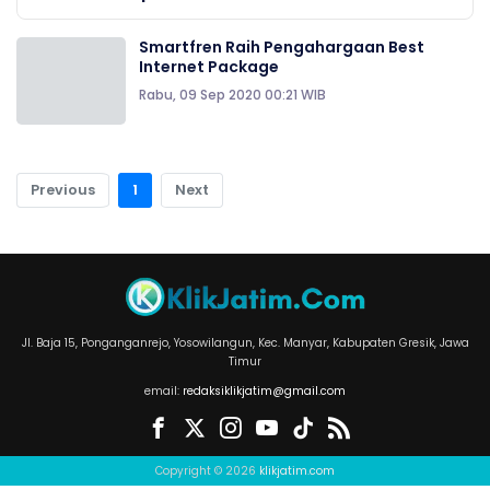
Smartfren Raih Pengahargaan Best
Internet Package
Rabu, 09 Sep 2020 00:21 WIB
Previous
1
Next
Jl. Baja 15, Ponganganrejo, Yosowilangun, Kec. Manyar, Kabupaten Gresik, Jawa
Timur
email:
redaksiklikjatim@gmail.com
Copyright © 2026
klikjatim.com