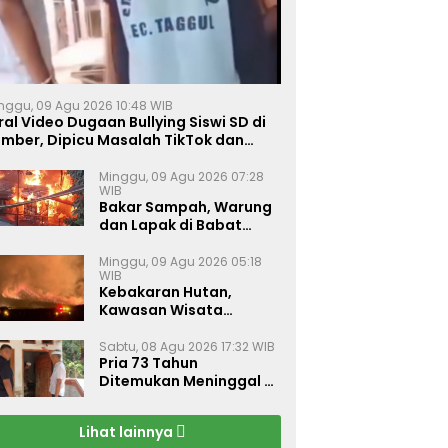
nggu, 09 Agu 2026 10:48 WIB
ral Video Dugaan Bullying Siswi SD di
ember, Dipicu Masalah TikTok dan
inta Monyet
Minggu, 09 Agu 2026 07:28
WIB
Bakar Sampah, Warung
dan Lapak di Babat
Lamongan Ludes Dilalap
Api
Minggu, 09 Agu 2026 05:18
WIB
Kebakaran Hutan,
Kawasan Wisata
Gunung Bromo Ditutup
Total
Sabtu, 08 Agu 2026 17:32 WIB
Pria 73 Tahun
Ditemukan Meninggal di
Rumahnya di Gapura
Sumenep
Lihat lainnya