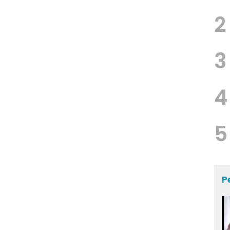
2
3
4
5
P