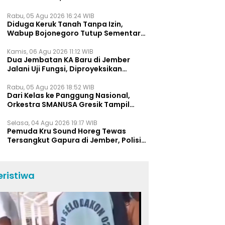
Bukti Jawa Timur Barometer Vokasi
Indonesia
Rabu, 05 Agu 2026 16:24 WIB
Diduga Keruk Tanah Tanpa Izin,
Wabup Bojonegoro Tutup Sementara
Lokasi Galian C di Trucuk
Kamis, 06 Agu 2026 11:12 WIB
Dua Jembatan KA Baru di Jember
Jalani Uji Fungsi, Diproyeksikan
Berumur Lebih dari 50 Tahun
Rabu, 05 Agu 2026 18:52 WIB
Dari Kelas ke Panggung Nasional,
Orkestra SMANUSA Gresik Tampil
Memukau di Giri Pancasuar Awards
2026
Selasa, 04 Agu 2026 19:17 WIB
Pemuda Kru Sound Horeg Tewas
Tersangkut Gapura di Jember, Polisi
Beberkan Kronologi Kejadian
eristiwa