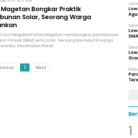
Sep 2021 18:21 WIB
Juma
s Magetan Bongkar Praktik
Low
Agu
bunan Solar, Seorang Warga
ankan
Senin
Low
M.Com | MagetanPolres Magetan membongkar penimbunan
SMA
ar minyak (BBM) jenis solar. Seroang berinisial M warga
arerejo, Kecamatan Barat,…
Senin
Low
Grad
evious
1
Next
Rabu,
Par
Ters
hin
Ber
1