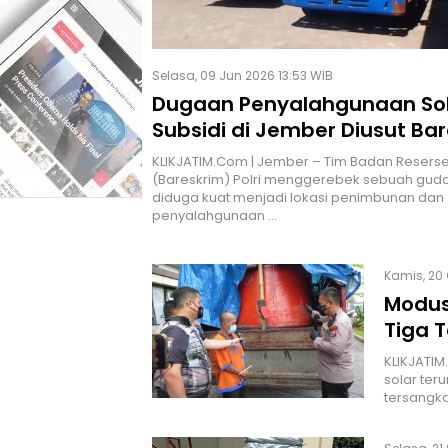
Selasa, 09 Jun 2026 13:53 WIB
Dugaan Penyalahgunaan So
Subsidi di Jember Diusut Bar
Truk Tangki Disita
KLIKJATIM.Com | Jember – Tim Badan Reserse
(Bareskrim) Polri menggerebek sebuah gud
diduga kuat menjadi lokasi penimbunan dan
penyalahgunaan …
Kamis, 20 
Modus
Tiga 
KLIKJATIM
solar ter
tersangk