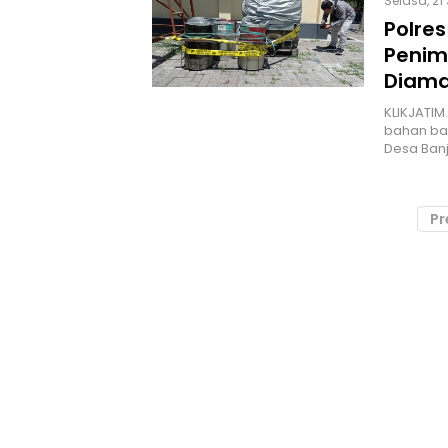
Selasa, 21 
Polre
Penim
Diam
KLIKJATI
bahan bak
Desa Banj
Pr