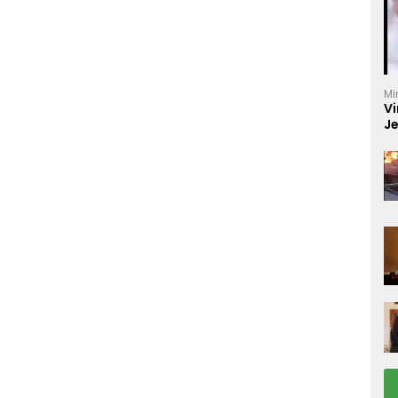
Mi
Vi
J
C