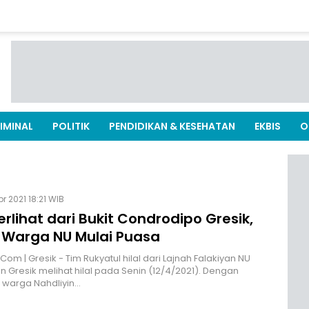
IMINAL
POLITIK
PENDIDIKAN & KESEHATAN
EKBIS
O
pr 2021 18:21 WIB
Terlihat dari Bukit Condrodipo Gresik,
 Warga NU Mulai Puasa
Com | Gresik - Tim Rukyatul hilal dari Lajnah Falakiyan NU
 Gresik melihat hilal pada Senin (12/4/2021). Dengan
 warga Nahdliyin…