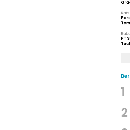
Grad
Rabu,
Par
Ters
hin
Rabu,
PT 
Tec
Dip
Ber
1
2