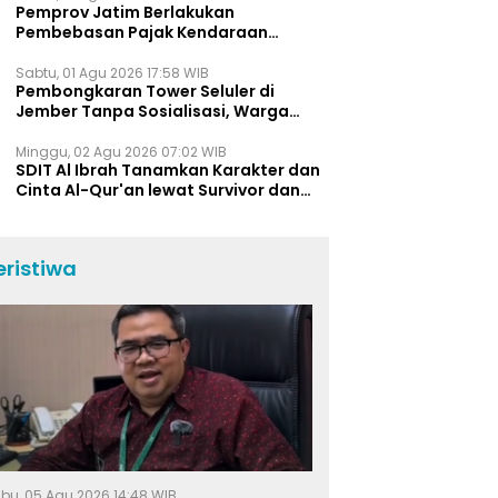
Pemprov Jatim Berlakukan
Pembebasan Pajak Kendaraan
Selama Agustus 2026, Ini Daftar
Insentifnya
Sabtu, 01 Agu 2026 17:58 WIB
Pembongkaran Tower Seluler di
Jember Tanpa Sosialisasi, Warga
Pertanyakan Prosedur K3 dan
Tanggung Jawab Perusahaan
Minggu, 02 Agu 2026 07:02 WIB
SDIT Al Ibrah Tanamkan Karakter dan
Cinta Al-Qur'an lewat Survivor dan
Qur'an Camp
eristiwa
bu, 05 Agu 2026 14:48 WIB