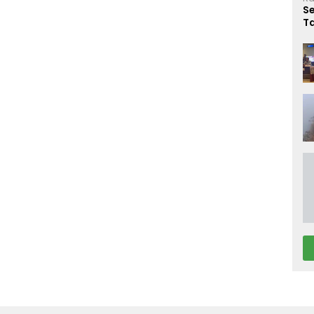
S
T
Ni