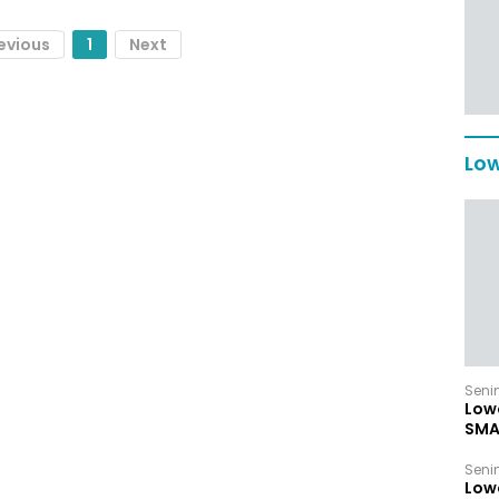
evious
1
Next
Low
Senin
Low
SMA
Senin
Low