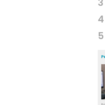
3
4
5
P
Ra