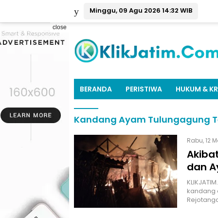
Minggu, 09 Agu 2026 14:32 WIB
close
BERANDA
PERISTIWA
HUKUM & KR
Kandang Ayam Tulungagung T
Rabu, 12 Me
Akiba
dan A
KLIKJATIM
kandang a
Rejotang