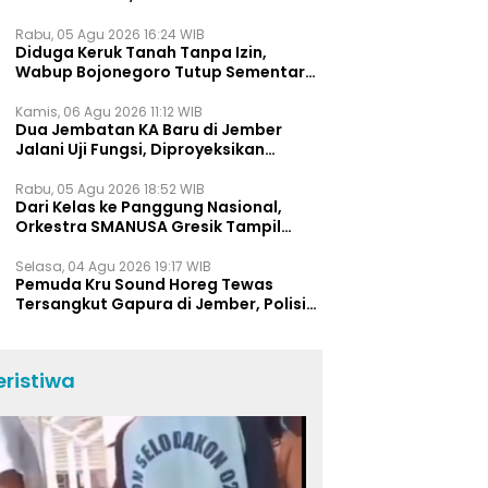
Bukti Jawa Timur Barometer Vokasi
Indonesia
Rabu, 05 Agu 2026 16:24 WIB
Diduga Keruk Tanah Tanpa Izin,
Wabup Bojonegoro Tutup Sementara
Lokasi Galian C di Trucuk
Kamis, 06 Agu 2026 11:12 WIB
Dua Jembatan KA Baru di Jember
Jalani Uji Fungsi, Diproyeksikan
Berumur Lebih dari 50 Tahun
Rabu, 05 Agu 2026 18:52 WIB
Dari Kelas ke Panggung Nasional,
Orkestra SMANUSA Gresik Tampil
Memukau di Giri Pancasuar Awards
2026
Selasa, 04 Agu 2026 19:17 WIB
Pemuda Kru Sound Horeg Tewas
Tersangkut Gapura di Jember, Polisi
Beberkan Kronologi Kejadian
eristiwa