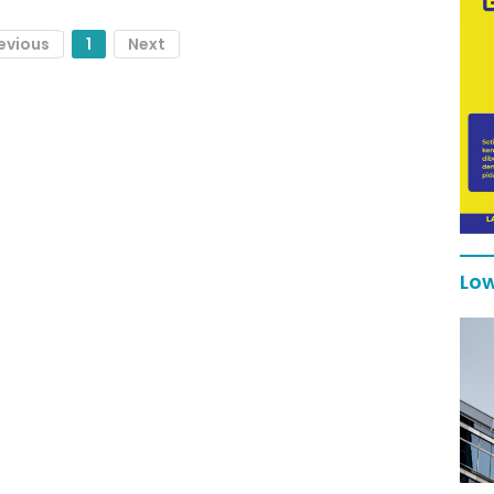
evious
1
Next
Low