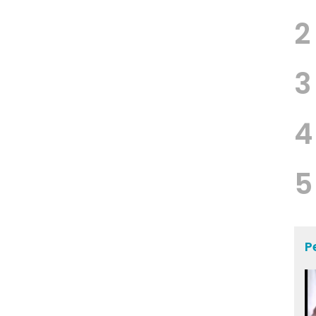
2
3
4
5
P