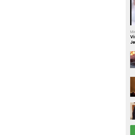
Mi
Vi
J
C