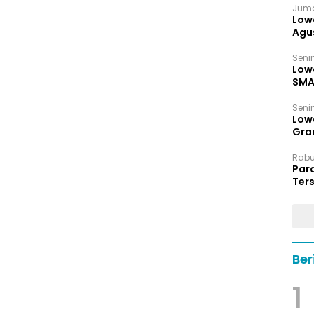
Juma
Low
Agu
Senin
Low
SMA
Senin
Low
Grad
Rabu,
Par
Ters
hin
Ber
1