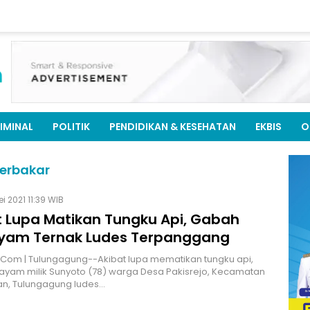
IMINAL
POLITIK
PENDIDIKAN & KESEHATAN
EKBIS
O
erbakar
i 2021 11:39 WIB
t Lupa Matikan Tungku Api, Gabah
yam Ternak Ludes Terpanggang
.Com | Tulungagung--Akibat lupa mematikan tungku api,
yam milik Sunyoto (78) warga Desa Pakisrejo, Kecamatan
an, Tulungagung ludes…