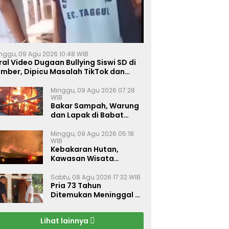
nggu, 09 Agu 2026 10:48 WIB
ral Video Dugaan Bullying Siswi SD di
ember, Dipicu Masalah TikTok dan
inta Monyet
Minggu, 09 Agu 2026 07:28
WIB
Bakar Sampah, Warung
dan Lapak di Babat
Lamongan Ludes Dilalap
Api
Minggu, 09 Agu 2026 05:18
WIB
Kebakaran Hutan,
Kawasan Wisata
Gunung Bromo Ditutup
Total
Sabtu, 08 Agu 2026 17:32 WIB
Pria 73 Tahun
Ditemukan Meninggal di
Rumahnya di Gapura
Sumenep
Lihat lainnya