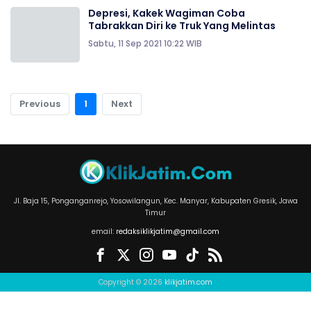
Depresi, Kakek Wagiman Coba
Tabrakkan Diri ke Truk Yang Melintas
Sabtu, 11 Sep 2021 10:22 WIB
Previous
1
Next
Jl. Baja 15, Ponganganrejo, Yosowilangun, Kec. Manyar, Kabupaten Gresik, Jawa
Timur
email:
redaksiklikjatim@gmail.com
Copyright © 2026
klikjatim.com