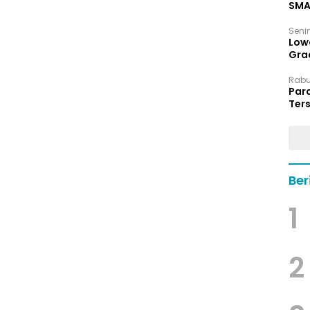
SMA
Senin
Low
Grad
Rabu,
Par
Ters
hin
Ber
1
2