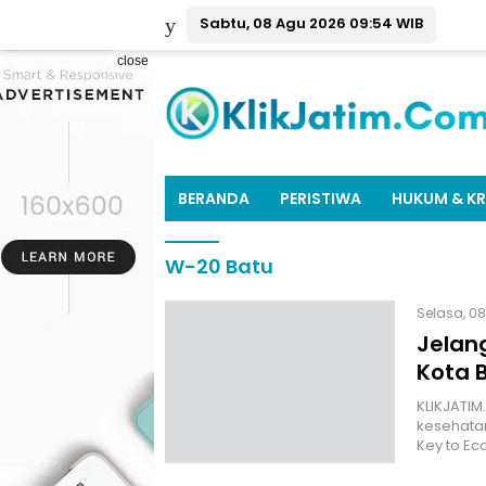
Sabtu, 08 Agu 2026 09:54 WIB
close
BERANDA
PERISTIWA
HUKUM & KR
W-20 Batu
Selasa, 08
Jelan
Kota 
KLIKJATI
kesehata
Key to E