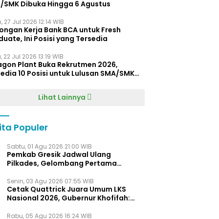
/SMK Dibuka Hingga 6 Agustus
, 27 Jul 2026 12:14 WIB
ongan Kerja Bank BCA untuk Fresh
uate, Ini Posisi yang Tersedia
 22 Jul 2026 13:19 WIB
agon Plant Buka Rekrutmen 2026,
edia 10 Posisi untuk Lulusan SMA/SMK
gga D4
Lihat Lainnya
ita Populer
Sabtu, 01 Agu 2026 21:00 WIB
Pemkab Gresik Jadwal Ulang
Pilkades, Gelombang Pertama
Digelar Awal 2027
Senin, 03 Agu 2026 07:55 WIB
Cetak Quattrick Juara Umum LKS
Nasional 2026, Gubernur Khofifah:
Bukti Jawa Timur Barometer Vokasi
Indonesia
Rabu, 05 Agu 2026 16:24 WIB