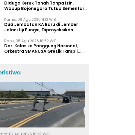
Diduga Keruk Tanah Tanpa Izin,
Wabup Bojonegoro Tutup Sementara
Lokasi Galian C di Trucuk
Kamis, 06 Agu 2026 11:12 WIB
Dua Jembatan KA Baru di Jember
Jalani Uji Fungsi, Diproyeksikan
Berumur Lebih dari 50 Tahun
Rabu, 05 Agu 2026 18:52 WIB
Dari Kelas ke Panggung Nasional,
Orkestra SMANUSA Gresik Tampil
Memukau di Giri Pancasuar Awards
2026
eristiwa
mat, 07 Agu 2026 19:57 WIB