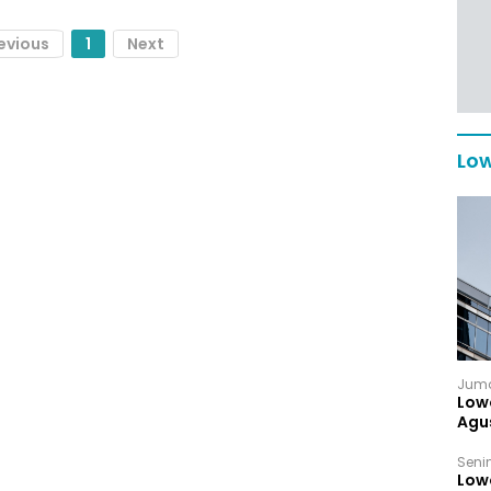
evious
1
Next
Low
Juma
Low
Agu
Senin
Low