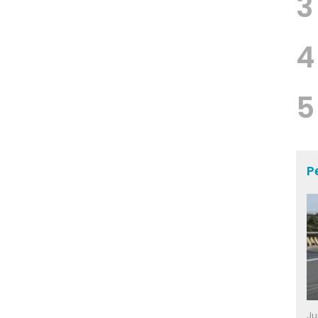
3
4
5
P
Ju