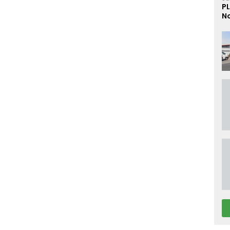
PL
No
D