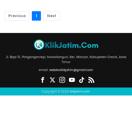
Previous
1
Next
Jl. Baja 15, Ponganganrejo, Yosowilangun, Kec. Manyar, Kabupaten Gresik, Jawa
Timur
email:
redaksiklikjatim@gmail.com
Copyright © 2026
klikjatim.com