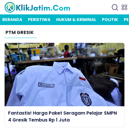
BERANDA
PERISTIWA
HUKUM & KRIMINAL
POLITIK
PE
PTM GRESIK
Fantastis! Harga Paket Seragam Pelajar SMPN
4 Gresik Tembus Rp 1 Juta