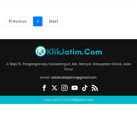
Previous
1
Next
Jl. Baja 15, Ponganganrejo, Yosowilangun, Kec. Manyar, Kabupaten Gresik, Jawa
Timur
email:
redaksiklikjatim@gmail.com
Copyright © 2026
klikjatim.com