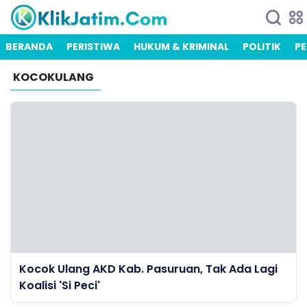
BERANDA
PERISTIWA
HUKUM & KRIMINAL
POLITIK
PE
KOCOKULANG
Kocok Ulang AKD Kab. Pasuruan, Tak Ada Lagi
Koalisi 'Si Peci'