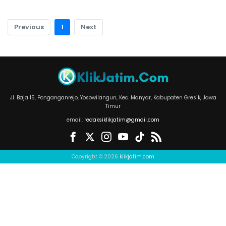
Previous
1
Next
Jl. Baja 15, Ponganganrejo, Yosowilangun, Kec. Manyar, Kabupaten Gresik, Jawa
Timur
email:
redaksiklikjatim@gmail.com
Copyright © 2026
klikjatim.com