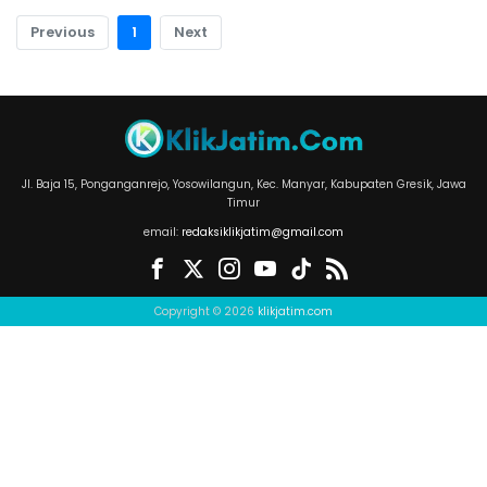
Previous
1
Next
Jl. Baja 15, Ponganganrejo, Yosowilangun, Kec. Manyar, Kabupaten Gresik, Jawa
Timur
email:
redaksiklikjatim@gmail.com
Copyright © 2026
klikjatim.com