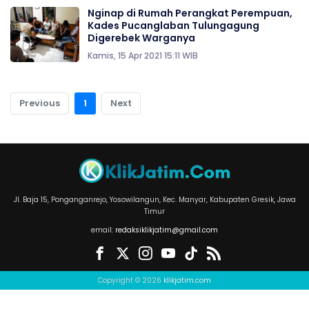
Nginap di Rumah Perangkat Perempuan,
Kades Pucanglaban Tulungagung
Digerebek Warganya
Kamis, 15 Apr 2021 15:11 WIB
Previous
1
Next
Jl. Baja 15, Ponganganrejo, Yosowilangun, Kec. Manyar, Kabupaten Gresik, Jawa
Timur
email:
redaksiklikjatim@gmail.com
Copyright © 2026
klikjatim.com