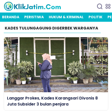
BERANDA
PERISTIWA
HUKUM & KRIMINAL
POLITIK
PE
KADES TULUNGAGUNG DIGERBEK WARGANYA
Langgar Prokes, Kades Karangsari Divonis 8
Juta Subsider 3 bulan penjara