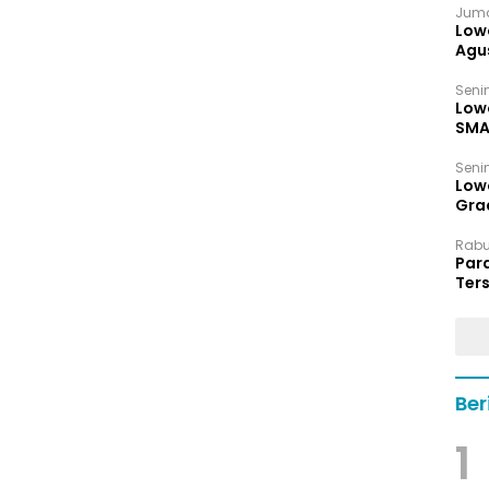
Juma
Low
Agu
Senin
Low
SMA
Senin
Low
Grad
Rabu,
Par
Ters
hin
Ber
1