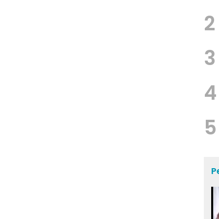
2
3
4
5
P