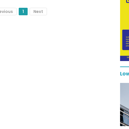
evious
1
Next
Low