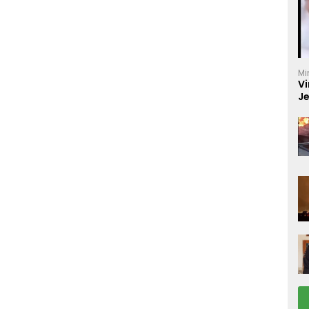
Mi
Vi
J
C