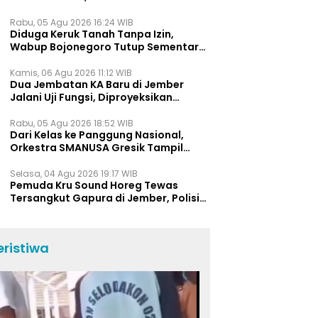
Bukti Jawa Timur Barometer Vokasi
Indonesia
Rabu, 05 Agu 2026 16:24 WIB
Diduga Keruk Tanah Tanpa Izin,
Wabup Bojonegoro Tutup Sementara
Lokasi Galian C di Trucuk
Kamis, 06 Agu 2026 11:12 WIB
Dua Jembatan KA Baru di Jember
Jalani Uji Fungsi, Diproyeksikan
Berumur Lebih dari 50 Tahun
Rabu, 05 Agu 2026 18:52 WIB
Dari Kelas ke Panggung Nasional,
Orkestra SMANUSA Gresik Tampil
Memukau di Giri Pancasuar Awards
2026
Selasa, 04 Agu 2026 19:17 WIB
Pemuda Kru Sound Horeg Tewas
Tersangkut Gapura di Jember, Polisi
Beberkan Kronologi Kejadian
eristiwa