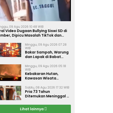
nggu, 09 Agu 2026 10:48 WIB
ral Video Dugaan Bullying Siswi SD di
ember, Dipicu Masalah TikTok dan
inta Monyet
Minggu, 09 Agu 2026 07:28
WIB
Bakar Sampah, Warung
dan Lapak di Babat
Lamongan Ludes Dilalap
Api
Minggu, 09 Agu 2026 05:18
WIB
Kebakaran Hutan,
Kawasan Wisata
Gunung Bromo Ditutup
Total
Sabtu, 08 Agu 2026 17:32 WIB
Pria 73 Tahun
Ditemukan Meninggal di
Rumahnya di Gapura
Sumenep
Lihat lainnya