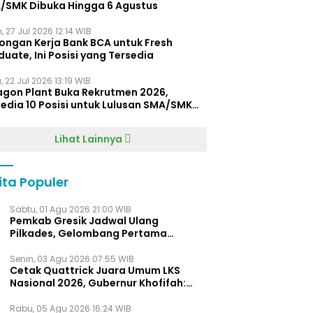
/SMK Dibuka Hingga 6 Agustus
, 27 Jul 2026 12:14 WIB
ongan Kerja Bank BCA untuk Fresh
uate, Ini Posisi yang Tersedia
 22 Jul 2026 13:19 WIB
agon Plant Buka Rekrutmen 2026,
edia 10 Posisi untuk Lulusan SMA/SMK
gga D4
Lihat Lainnya
ita Populer
Sabtu, 01 Agu 2026 21:00 WIB
Pemkab Gresik Jadwal Ulang
Pilkades, Gelombang Pertama
Digelar Awal 2027
Senin, 03 Agu 2026 07:55 WIB
Cetak Quattrick Juara Umum LKS
Nasional 2026, Gubernur Khofifah:
Bukti Jawa Timur Barometer Vokasi
Indonesia
Rabu, 05 Agu 2026 16:24 WIB