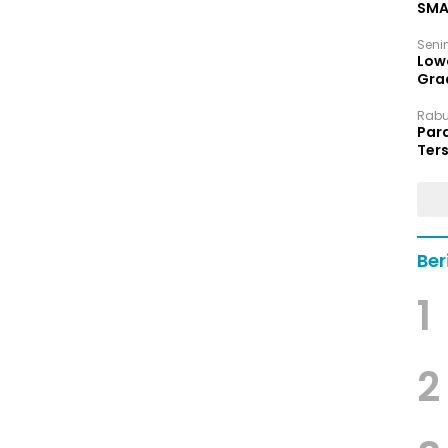
SMA
Senin
Low
Grad
Rabu,
Par
Ters
hin
Ber
1
2