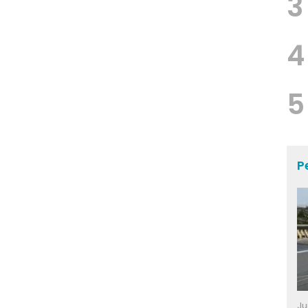
3
4
5
P
Ju