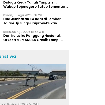
Diduga Keruk Tanah Tanpa Izin,
Wabup Bojonegoro Tutup Sementara
Lokasi Galian C di Trucuk
Kamis, 06 Agu 2026 11:12 WIB
Dua Jembatan KA Baru di Jember
Jalani Uji Fungsi, Diproyeksikan
Berumur Lebih dari 50 Tahun
Rabu, 05 Agu 2026 18:52 WIB
Dari Kelas ke Panggung Nasional,
Orkestra SMANUSA Gresik Tampil
Memukau di Giri Pancasuar Awards
2026
eristiwa
mat, 07 Agu 2026 19:57 WIB