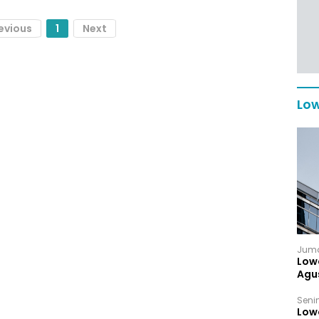
evious
1
Next
Low
Juma
Low
Agu
Senin
Low