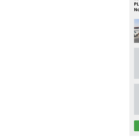
PL
No
D