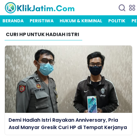
BERANDA
PERISTIWA
HUKUM & KRIMINAL
POLITIK
PE
CURI HP UNTUK HADIAH ISTRI
Demi Hadiah Istri Rayakan Anniversary, Pria
Asal Manyar Gresik Curi HP di Tempat Kerjanya