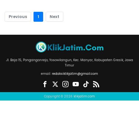
Previous
1
Next
Jl. Baja 15, Ponganganrejo, Yosowilangun, Kec. Manyar, Kabupaten Gresik, Jawa
Timur
email:
redaksiklikjatim@gmail.com
Copyright © 2026
klikjatim.com