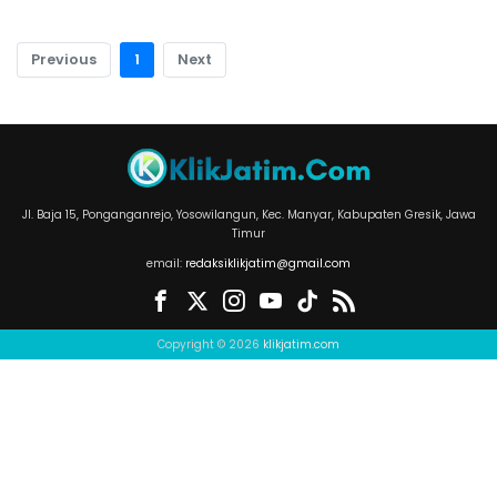
Previous
1
Next
Jl. Baja 15, Ponganganrejo, Yosowilangun, Kec. Manyar, Kabupaten Gresik, Jawa
Timur
email:
redaksiklikjatim@gmail.com
Copyright © 2026
klikjatim.com