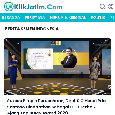
BERANDA
PERISTIWA
HUKUM & KRIMINAL
POLITIK
PE
BERITA SEMEN INDONESIA
Sukses Pimpin Perusahaan, Dirut SIG Hendi Prio
Santoso Dinobatkan Sebagai CEO Terbaik
Ajang Top BUMN Award 2020