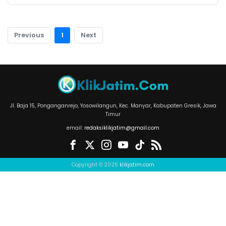
Previous
1
Next
Jl. Baja 15, Ponganganrejo, Yosowilangun, Kec. Manyar, Kabupaten Gresik, Jawa
Timur
email:
redaksiklikjatim@gmail.com
Copyright © 2026
klikjatim.com