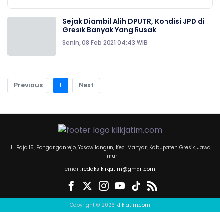
Sejak Diambil Alih DPUTR, Kondisi JPD di
Gresik Banyak Yang Rusak
Senin, 08 Feb 2021 04:43 WIB
Previous
1
Next
Jl. Baja 15, Ponganganrejo, Yosowilangun, Kec. Manyar, Kabupaten Gresik, Jawa
Timur
email:
redaksiklikjatim@gmail.com
Copyright © 2026
klikjatim.com