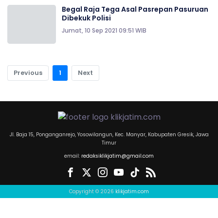
Begal Raja Tega Asal Pasrepan Pasuruan
Dibekuk Polisi
Jumat, 10 Sep 2021 09:51 WIB
Previous
1
Next
Jl. Baja 15, Ponganganrejo, Yosowilangun, Kec. Manyar, Kabupaten Gresik, Jawa
Timur
email:
redaksiklikjatim@gmail.com
Copyright © 2026
klikjatim.com