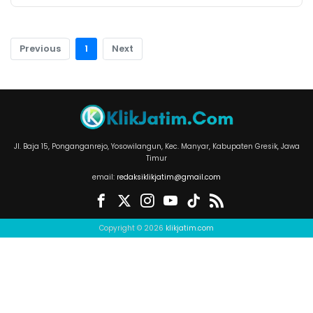
Previous
1
Next
Jl. Baja 15, Ponganganrejo, Yosowilangun, Kec. Manyar, Kabupaten Gresik, Jawa
Timur
email:
redaksiklikjatim@gmail.com
Copyright © 2026
klikjatim.com