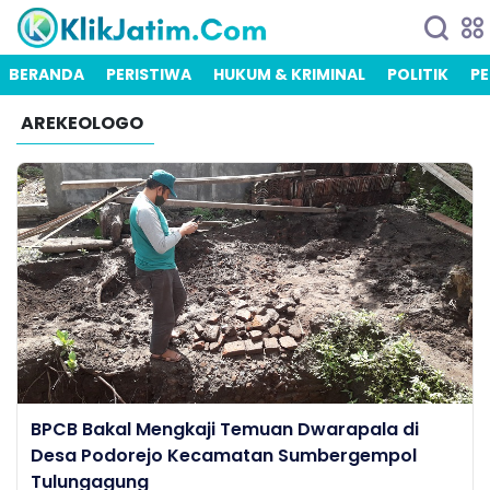
BERANDA
PERISTIWA
HUKUM & KRIMINAL
POLITIK
PE
AREKEOLOGO
BPCB Bakal Mengkaji Temuan Dwarapala di
Desa Podorejo Kecamatan Sumbergempol
Tulungagung