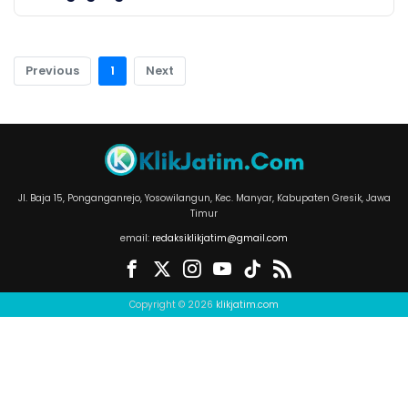
Previous
1
Next
Jl. Baja 15, Ponganganrejo, Yosowilangun, Kec. Manyar, Kabupaten Gresik, Jawa
Timur
email:
redaksiklikjatim@gmail.com
Copyright © 2026
klikjatim.com