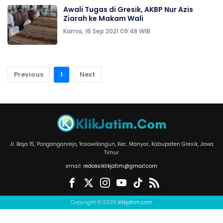
Awali Tugas di Gresik, AKBP Nur Azis
Ziarah ke Makam Wali
Kamis, 16 Sep 2021 09:48 WIB
Previous
1
Next
Jl. Baja 15, Ponganganrejo, Yosowilangun, Kec. Manyar, Kabupaten Gresik, Jawa
Timur
email:
redaksiklikjatim@gmail.com
Copyright © 2026
klikjatim.com