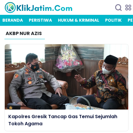
BERANDA
PERISTIWA
HUKUM & KRIMINAL
POLITIK
PE
AKBP NUR AZIS
Kapolres Gresik Tancap Gas Temui Sejumlah
Tokoh Agama