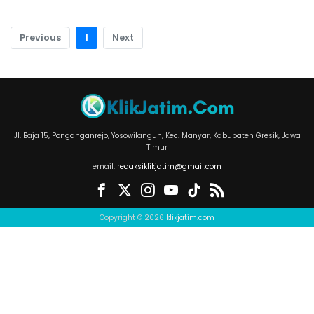
Previous
1
Next
Jl. Baja 15, Ponganganrejo, Yosowilangun, Kec. Manyar, Kabupaten Gresik, Jawa
Timur
email:
redaksiklikjatim@gmail.com
Copyright © 2026
klikjatim.com