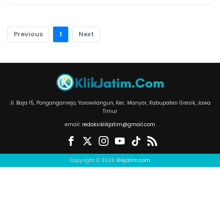
Previous
1
Next
Jl. Baja 15, Ponganganrejo, Yosowilangun, Kec. Manyar, Kabupaten Gresik, Jawa
Timur
email:
redaksiklikjatim@gmail.com
Copyright © 2026
klikjatim.com