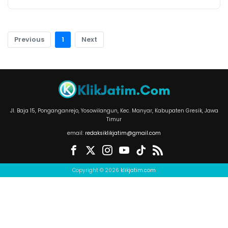
Previous
1
Next
Jl. Baja 15, Ponganganrejo, Yosowilangun, Kec. Manyar, Kabupaten Gresik, Jawa
Timur
email:
redaksiklikjatim@gmail.com
Copyright © 2026
klikjatim.com