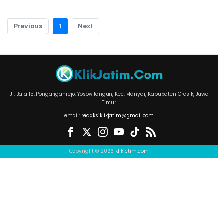
Previous
1
Next
Jl. Baja 15, Ponganganrejo, Yosowilangun, Kec. Manyar, Kabupaten Gresik, Jawa
Timur
email:
redaksiklikjatim@gmail.com
Copyright © 2026
klikjatim.com