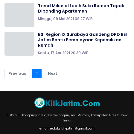
Trend Milenial Lebih Suka Rumah Tapak
Dibanding Apartemen
Minggu, 09 Mei 2021 09:27 WIB
BSI Region IX Surabaya Gandeng DPD REI
Jatim Bantu Pembiayaan Kepemilikan
Rumah
Sabtu, 17 Apr 2021 20:30 WIB
Previous
1
Next
Jl. Baja 15, Ponganganrejo, Yosowilangun, Kec. Manyar, Kabupaten Gresik, Jawa
Timur
email:
redaksiklikjatim@gmail.com