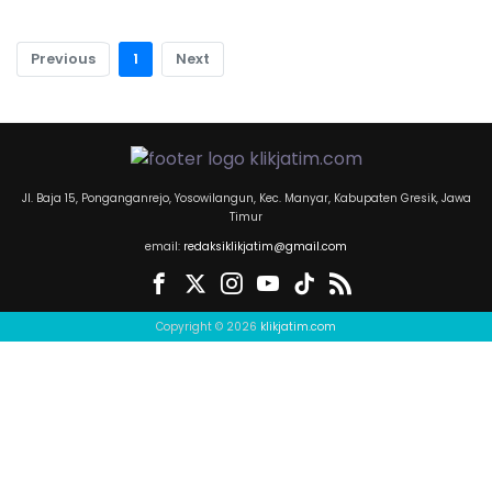
Previous
1
Next
Jl. Baja 15, Ponganganrejo, Yosowilangun, Kec. Manyar, Kabupaten Gresik, Jawa
Timur
email:
redaksiklikjatim@gmail.com
Copyright © 2026
klikjatim.com