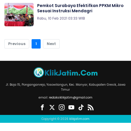
Pemkot Surabaya Efektifkan PPKM Mikro
Sesuai Instruksi Mendagri
Rabu, 10 Feb 2021 03:33 WIB
Previous
1
Next
Jl. Baja 15, Ponganganrejo, Yosowilangun, Kec. Manyar, Kabupaten Gresik, Jawa
Timur
email:
redaksiklikjatim@gmail.com
Copyright © 2026
klikjatim.com