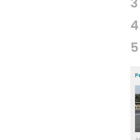
3
4
5
P
Ju