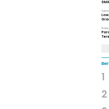
SMA
Senin
Low
Grad
Rabu,
Par
Ters
hin
Ber
1
2