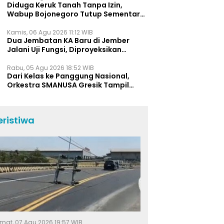
Diduga Keruk Tanah Tanpa Izin,
Wabup Bojonegoro Tutup Sementara
Lokasi Galian C di Trucuk
Kamis, 06 Agu 2026 11:12 WIB
Dua Jembatan KA Baru di Jember
Jalani Uji Fungsi, Diproyeksikan
Berumur Lebih dari 50 Tahun
Rabu, 05 Agu 2026 18:52 WIB
Dari Kelas ke Panggung Nasional,
Orkestra SMANUSA Gresik Tampil
Memukau di Giri Pancasuar Awards
2026
eristiwa
mat, 07 Agu 2026 19:57 WIB