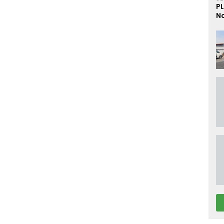
PL
No
D