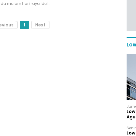
pada malam hari raya Idul…
evious
1
Next
Low
Juma
Low
Agu
Senin
Low