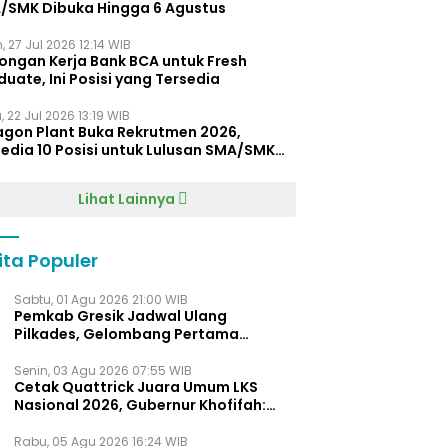
/SMK Dibuka Hingga 6 Agustus
, 27 Jul 2026 12:14 WIB
ongan Kerja Bank BCA untuk Fresh
uate, Ini Posisi yang Tersedia
 22 Jul 2026 13:19 WIB
agon Plant Buka Rekrutmen 2026,
edia 10 Posisi untuk Lulusan SMA/SMK
gga D4
Lihat Lainnya
ita Populer
Sabtu, 01 Agu 2026 21:00 WIB
Pemkab Gresik Jadwal Ulang
Pilkades, Gelombang Pertama
Digelar Awal 2027
Senin, 03 Agu 2026 07:55 WIB
Cetak Quattrick Juara Umum LKS
Nasional 2026, Gubernur Khofifah:
Bukti Jawa Timur Barometer Vokasi
Indonesia
Rabu, 05 Agu 2026 16:24 WIB