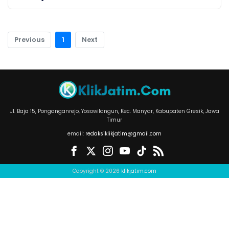
Previous
1
Next
Jl. Baja 15, Ponganganrejo, Yosowilangun, Kec. Manyar, Kabupaten Gresik, Jawa
Timur
email:
redaksiklikjatim@gmail.com
Copyright © 2026
klikjatim.com