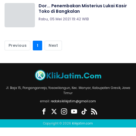
Dor... Penembakan Misterius Lukai Kasir
Toko di Bangkalan
Rabu, 05 Mei 2021 19:42 WIB
Previous
1
Next
Jl. Baja 15, Ponganganrejo, Yosowilangun, Kec. Manyar, Kabupaten Gresik, Jawa
Timur
email:
redaksiklikjatim@gmail.com
Copyright © 2026
klikjatim.com