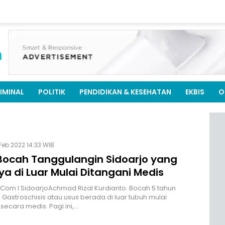
IMINAL
POLITIK
PENDIDIKAN & KESEHATAN
EKBIS
O
Feb 2022 14:33 WIB
 Bocah Tanggulangin Sidoarjo yang
a di Luar Mulai Ditangani Medis
.Com I SidoarjoAchmad Rizal Kurdianto. Bocah 5 tahun
 Gastroschisis atau usus berada di luar tubuh mulai
 secara medis. Pagi ini,…