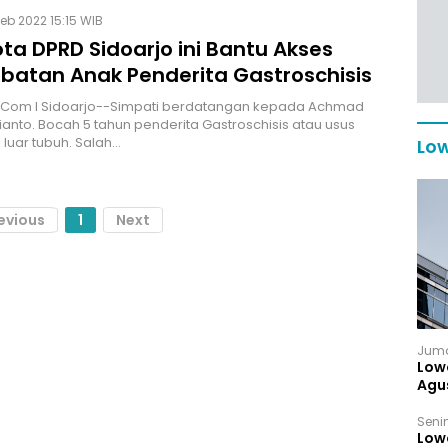
Feb 2022 15:15 WIB
ta DPRD Sidoarjo ini Bantu Akses
batan Anak Penderita Gastroschisis
M.Com I Sidoarjo--Simpati berdatangan kepada Achmad
dianto. Bocah 5 tahun penderita Gastroschisis atau usus
 luar tubuh. Salah…
Low
evious
1
Next
Juma
Low
Agu
Senin
Low