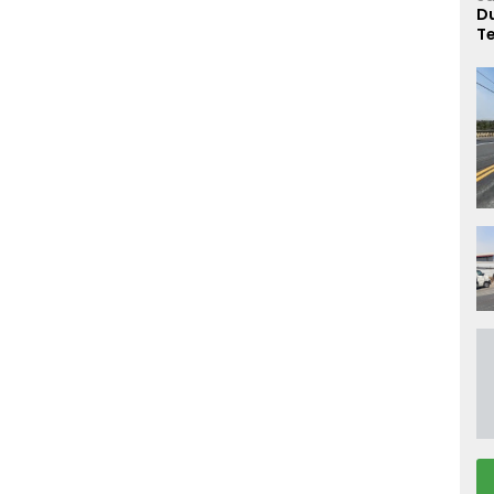
Du
T
T