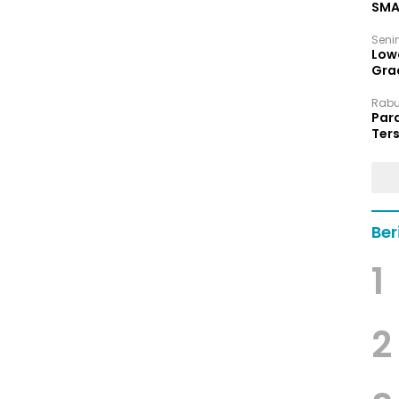
SMA
Senin
Low
Grad
Rabu,
Par
Ters
hin
Ber
1
2