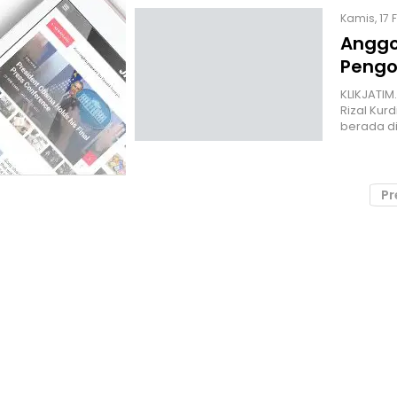
Kamis, 17 
Anggo
Pengo
KLIKJATI
Rizal Kur
berada di
Pr