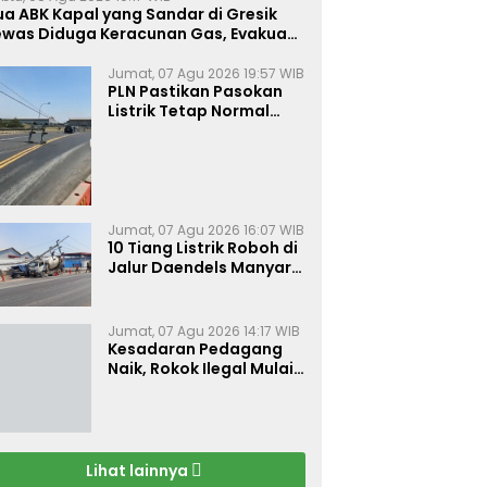
a ABK Kapal yang Sandar di Gresik
ewas Diduga Keracunan Gas, Evakuasi
erkendala Akses Palka Sempit
Jumat, 07 Agu 2026 19:57 WIB
PLN Pastikan Pasokan
Listrik Tetap Normal
Meski 10 Tiang Roboh di
Jalur Daendels Manyar
Kabupaten Gresik
Jumat, 07 Agu 2026 16:07 WIB
10 Tiang Listrik Roboh di
Jalur Daendels Manyar
Gresik, Seorang Sopir
Terluka
Jumat, 07 Agu 2026 14:17 WIB
Kesadaran Pedagang
Naik, Rokok Ilegal Mulai
Kehilangan Pasar di
Bojonegoro
Lihat lainnya