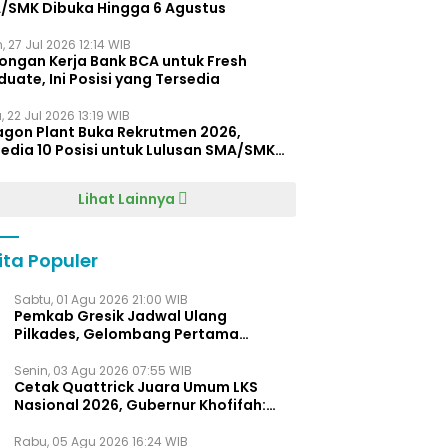
/SMK Dibuka Hingga 6 Agustus
, 27 Jul 2026 12:14 WIB
ongan Kerja Bank BCA untuk Fresh
uate, Ini Posisi yang Tersedia
 22 Jul 2026 13:19 WIB
agon Plant Buka Rekrutmen 2026,
edia 10 Posisi untuk Lulusan SMA/SMK
gga D4
Lihat Lainnya
ita Populer
Sabtu, 01 Agu 2026 21:00 WIB
Pemkab Gresik Jadwal Ulang
Pilkades, Gelombang Pertama
Digelar Awal 2027
Senin, 03 Agu 2026 07:55 WIB
Cetak Quattrick Juara Umum LKS
Nasional 2026, Gubernur Khofifah:
Bukti Jawa Timur Barometer Vokasi
Indonesia
Rabu, 05 Agu 2026 16:24 WIB