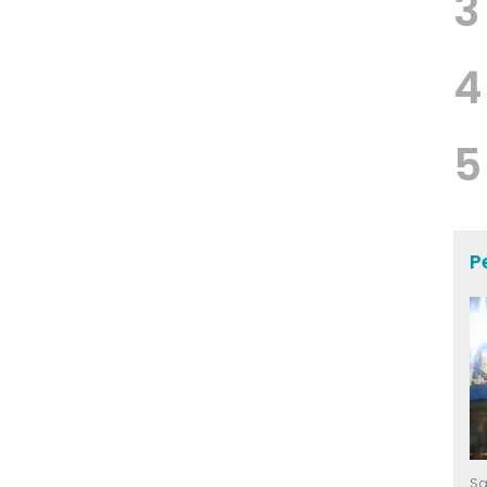
3
4
5
P
Sa