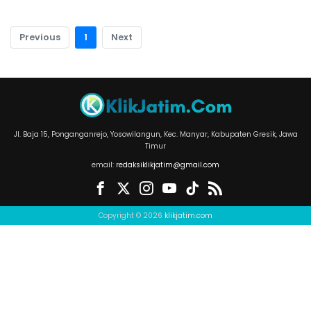
Previous
1
Next
Jl. Baja 15, Ponganganrejo, Yosowilangun, Kec. Manyar, Kabupaten Gresik, Jawa
Timur
email:
redaksiklikjatim@gmail.com
Copyright © 2026
klikjatim.com