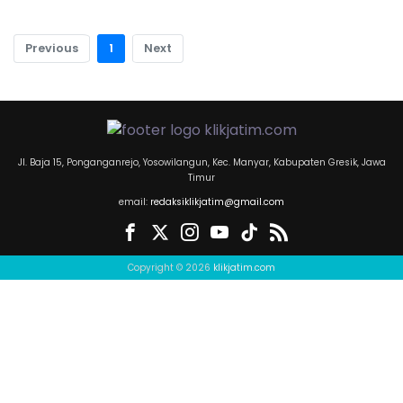
Previous
1
Next
Jl. Baja 15, Ponganganrejo, Yosowilangun, Kec. Manyar, Kabupaten Gresik, Jawa
Timur
email:
redaksiklikjatim@gmail.com
Copyright © 2026
klikjatim.com