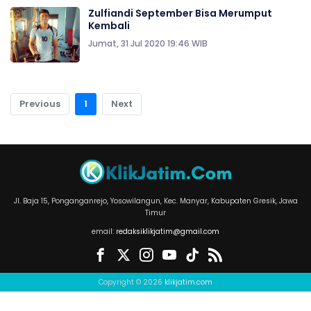
Zulfiandi September Bisa Merumput
Kembali
Jumat, 31 Jul 2020 19:46 WIB
Previous
1
Next
Jl. Baja 15, Ponganganrejo, Yosowilangun, Kec. Manyar, Kabupaten Gresik, Jawa
Timur
email:
redaksiklikjatim@gmail.com
Copyright © 2026
klikjatim.com