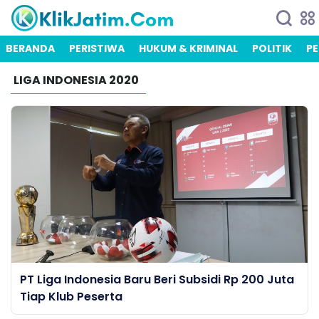
BERANDA
PERISTIWA
HUKUM & KRIMINAL
POLITIK
PE
LIGA INDONESIA 2020
PT Liga Indonesia Baru Beri Subsidi Rp 200 Juta
Tiap Klub Peserta