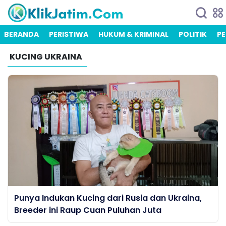
BERANDA
PERISTIWA
HUKUM & KRIMINAL
POLITIK
PE
KUCING UKRAINA
Punya Indukan Kucing dari Rusia dan Ukraina,
Breeder ini Raup Cuan Puluhan Juta