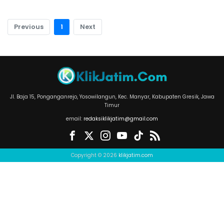
Previous
1
Next
Jl. Baja 15, Ponganganrejo, Yosowilangun, Kec. Manyar, Kabupaten Gresik, Jawa
Timur
email:
redaksiklikjatim@gmail.com
Copyright © 2026
klikjatim.com