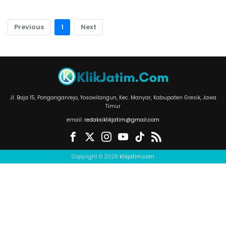
Previous
1
Next
Jl. Baja 15, Ponganganrejo, Yosowilangun, Kec. Manyar, Kabupaten Gresik, Jawa
Timur
email:
redaksiklikjatim@gmail.com
Copyright © 2026
klikjatim.com