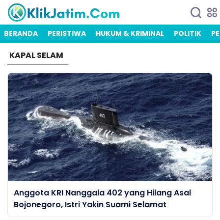
BERANDA
PERISTIWA
HUKUM & KRIMINAL
POLITIK
PE
KAPAL SELAM
Anggota KRI Nanggala 402 yang Hilang Asal
Bojonegoro, Istri Yakin Suami Selamat