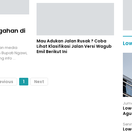
ggahan di
Mau Adukan Jalan Rusak ? Coba
Low
Lihat Klasifikasi Jalan Versi Wagub
han media
Emil Berikut Ini
 Bupati Ngawi,
g info …
evious
1
Next
Juma
Low
Agu
Senin
Low