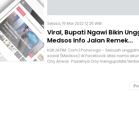
Selasa, 15 Mar 2022 12:25 WIB
Viral, Bupati Ngawi Bikin Un
Medsos Info Jalan Remek
Maazzeehhh
KLIKJATIM. Com | Ponorogo - Sebuah ungga
sosial (Medsos) di Facebook atas nama akun
Ony Anwar. Pasalnya Ony mengupdate tentan
Pr