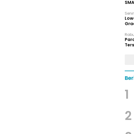
SMA
Senin
Low
Grad
Rabu,
Par
Ters
hin
Ber
1
2