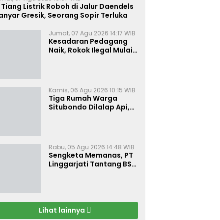
 Tiang Listrik Roboh di Jalur Daendels
nyar Gresik, Seorang Sopir Terluka
Jumat, 07 Agu 2026 14:17 WIB
Kesadaran Pedagang
Naik, Rokok Ilegal Mulai
Kehilangan Pasar di
Bojonegoro
Kamis, 06 Agu 2026 10:15 WIB
Tiga Rumah Warga
Situbondo Dilalap Api,
Kerugian Ditaksir Rp 120
Juta
Rabu, 05 Agu 2026 14:48 WIB
Sengketa Memanas, PT
Linggarjati Tantang BSN
Buktikan Transparansi
dan Nilai Syariah
Lihat lainnya