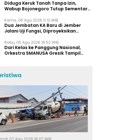
Diduga Keruk Tanah Tanpa Izin,
Wabup Bojonegoro Tutup Sementara
Lokasi Galian C di Trucuk
Kamis, 06 Agu 2026 11:12 WIB
Dua Jembatan KA Baru di Jember
Jalani Uji Fungsi, Diproyeksikan
Berumur Lebih dari 50 Tahun
Rabu, 05 Agu 2026 18:52 WIB
Dari Kelas ke Panggung Nasional,
Orkestra SMANUSA Gresik Tampil
Memukau di Giri Pancasuar Awards
2026
eristiwa
mat, 07 Agu 2026 16:07 WIB