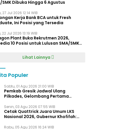
/SMK Dibuka Hingga 6 Agustus
, 27 Jul 2026 12:14 WIB
ongan Kerja Bank BCA untuk Fresh
uate, Ini Posisi yang Tersedia
 22 Jul 2026 13:19 WIB
agon Plant Buka Rekrutmen 2026,
edia 10 Posisi untuk Lulusan SMA/SMK
gga D4
Lihat Lainnya
ita Populer
Sabtu, 01 Agu 2026 21:00 WIB
Pemkab Gresik Jadwal Ulang
Pilkades, Gelombang Pertama
Digelar Awal 2027
Senin, 03 Agu 2026 07:55 WIB
Cetak Quattrick Juara Umum LKS
Nasional 2026, Gubernur Khofifah:
Bukti Jawa Timur Barometer Vokasi
Indonesia
Rabu, 05 Agu 2026 16:24 WIB