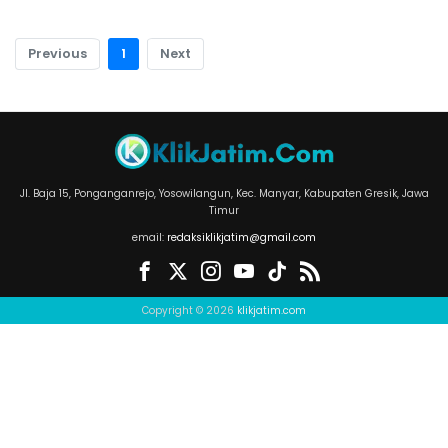
Previous
1
Next
Jl. Baja 15, Ponganganrejo, Yosowilangun, Kec. Manyar, Kabupaten Gresik, Jawa
Timur
email:
redaksiklikjatim@gmail.com
Copyright © 2026
klikjatim.com