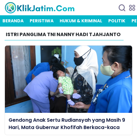
BERANDA
PERISTIWA
HUKUM & KRIMINAL
POLITIK
PE
ISTRI PANGLIMA TNI NANNY HADI TJAHJANTO
Gendong Anak Sertu Rudiansyah yang Masih 9
Hari, Mata Gubernur Khofifah Berkaca-kaca