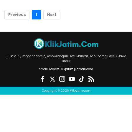
Previous
1
Next
Jl. Baja 15, Ponganganrejo, Yosowilangun, Kec. Manyar, Kabupaten Gresik, Jawa
Timur
email:
redaksiklikjatim@gmail.com
Copyright © 2026
klikjatim.com