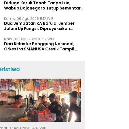
Diduga Keruk Tanah Tanpa Izin,
Wabup Bojonegoro Tutup Sementara
Lokasi Galian C di Trucuk
Kamis, 06 Agu 2026 11:12 WIB
Dua Jembatan KA Baru di Jember
Jalani Uji Fungsi, Diproyeksikan
Berumur Lebih dari 50 Tahun
Rabu, 05 Agu 2026 18:52 WIB
Dari Kelas ke Panggung Nasional,
Orkestra SMANUSA Gresik Tampil
Memukau di Giri Pancasuar Awards
2026
eristiwa
mat, 07 Agu 2026 14:17 WIB