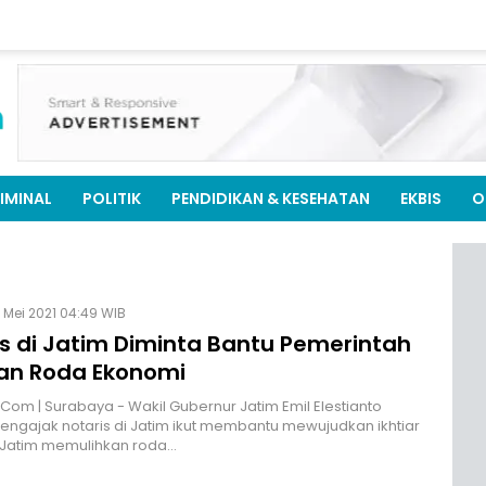
IMINAL
POLITIK
PENDIDIKAN & KESEHATAN
EKBIS
O
 Mei 2021 04:49 WIB
is di Jatim Diminta Bantu Pemerintah
kan Roda Ekonomi
.Com | Surabaya - Wakil Gubernur Jatim Emil Elestianto
ngajak notaris di Jatim ikut membantu mewujudkan ikhtiar
Jatim memulihkan roda…