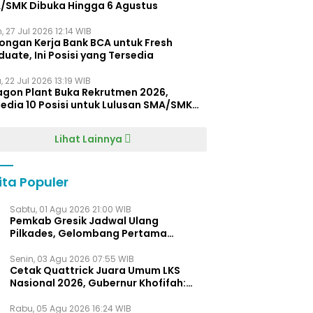
/SMK Dibuka Hingga 6 Agustus
, 27 Jul 2026 12:14 WIB
ongan Kerja Bank BCA untuk Fresh
uate, Ini Posisi yang Tersedia
 22 Jul 2026 13:19 WIB
agon Plant Buka Rekrutmen 2026,
edia 10 Posisi untuk Lulusan SMA/SMK
gga D4
Lihat Lainnya
ita Populer
Sabtu, 01 Agu 2026 21:00 WIB
Pemkab Gresik Jadwal Ulang
Pilkades, Gelombang Pertama
Digelar Awal 2027
Senin, 03 Agu 2026 07:55 WIB
Cetak Quattrick Juara Umum LKS
Nasional 2026, Gubernur Khofifah:
Bukti Jawa Timur Barometer Vokasi
Indonesia
Rabu, 05 Agu 2026 16:24 WIB