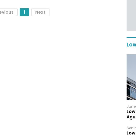
evious
1
Next
Low
Juma
Low
Agu
Senin
Low