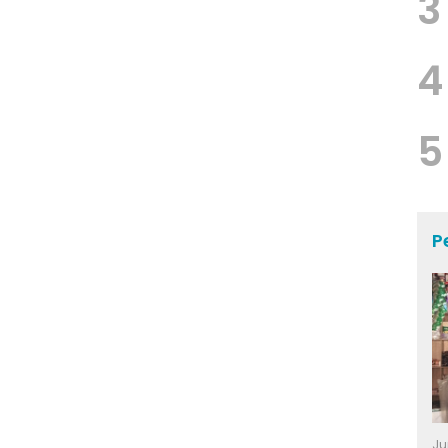
3
4
5
P
Ju