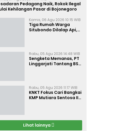
esadaran Pedagang Naik, Rokok Ilegal
lai Kehilangan Pasar di Bojonegoro
Kamis, 06 Agu 2026 10:15 WIB
Tiga Rumah Warga
Situbondo Dilalap Api,
Kerugian Ditaksir Rp 120
Juta
Rabu, 05 Agu 2026 14:48 WIB
Sengketa Memanas, PT
Linggarjati Tantang BSN
Buktikan Transparansi
dan Nilai Syariah
Rabu, 05 Agu 2026 11:17 WIB
KNKT Fokus Cari Bangkai
KMP Mutiara Sentosa II
untuk Ungkap Penyebab
Kebakaran
Lihat lainnya