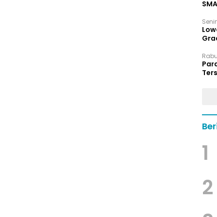
SMA
Senin
Low
Grad
Rabu,
Par
Ters
hin
Ber
1
2