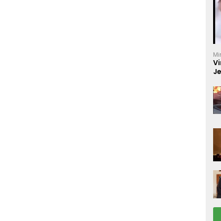
Mi
Vi
J
C