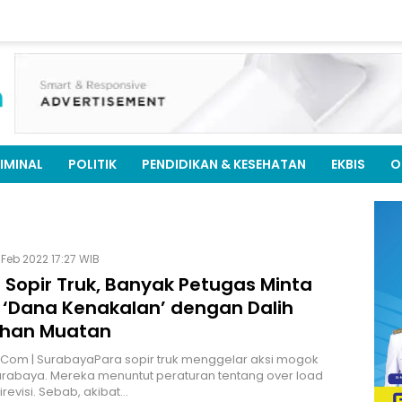
IMINAL
POLITIK
PENDIDIKAN & KESEHATAN
EKBIS
O
 Feb 2022 17:27 WIB
 Sopir Truk, Banyak Petugas Minta
 ‘Dana Kenakalan’ dengan Dalih
ihan Muatan
.Com | SurabayaPara sopir truk menggelar aksi mogok
Surabaya. Mereka menuntut peraturan tentang over load
irevisi. Sebab, akibat…