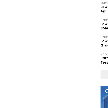
Juma
Low
Agu
Senin
Low
SMA
Senin
Low
Grad
Rabu,
Par
Ters
hin