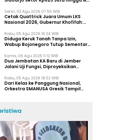
Tes Fisik
Senin, 03 Agu 2026 07:55 WIB
Cetak Quattrick Juara Umum LKS
Nasional 2026, Gubernur Khofifah:
Bukti Jawa Timur Barometer Vokasi
Indonesia
Rabu, 05 Agu 2026 16:24 WIB
Diduga Keruk Tanah Tanpa Izin,
Wabup Bojonegoro Tutup Sementara
Lokasi Galian C di Trucuk
Kamis, 06 Agu 2026 11:12 WIB
Dua Jembatan KA Baru di Jember
Jalani Uji Fungsi, Diproyeksikan
Berumur Lebih dari 50 Tahun
Rabu, 05 Agu 2026 18:52 WIB
Dari Kelas ke Panggung Nasional,
Orkestra SMANUSA Gresik Tampil
Memukau di Giri Pancasuar Awards
2026
eristiwa