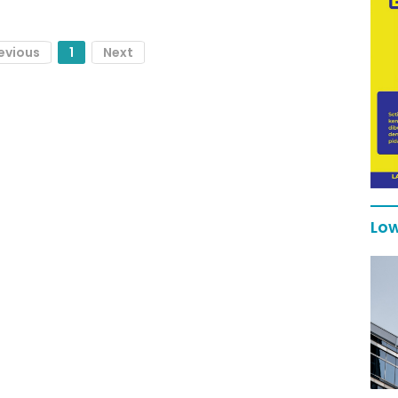
evious
1
Next
Low