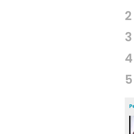
2
3
4
5
P