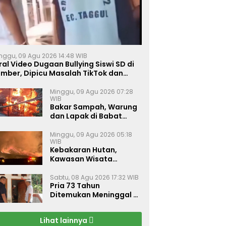
nggu, 09 Agu 2026 14:48 WIB
ral Video Dugaan Bullying Siswi SD di
ember, Dipicu Masalah TikTok dan
inta Monyet
Minggu, 09 Agu 2026 07:28
WIB
Bakar Sampah, Warung
dan Lapak di Babat
Lamongan Ludes Dilalap
Api
Minggu, 09 Agu 2026 05:18
WIB
Kebakaran Hutan,
Kawasan Wisata
Gunung Bromo Ditutup
Total
Sabtu, 08 Agu 2026 17:32 WIB
Pria 73 Tahun
Ditemukan Meninggal di
Rumahnya di Gapura
Sumenep
Lihat lainnya