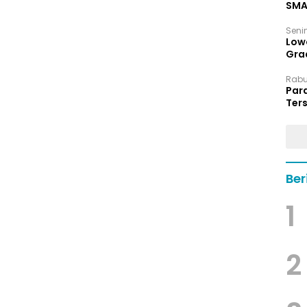
SMA
Senin
Low
Grad
Rabu,
Par
Ters
hin
Ber
1
2