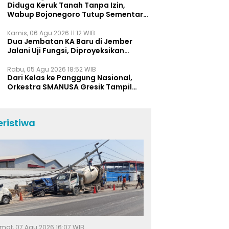
Diduga Keruk Tanah Tanpa Izin,
Wabup Bojonegoro Tutup Sementara
Lokasi Galian C di Trucuk
Kamis, 06 Agu 2026 11:12 WIB
Dua Jembatan KA Baru di Jember
Jalani Uji Fungsi, Diproyeksikan
Berumur Lebih dari 50 Tahun
Rabu, 05 Agu 2026 18:52 WIB
Dari Kelas ke Panggung Nasional,
Orkestra SMANUSA Gresik Tampil
Memukau di Giri Pancasuar Awards
2026
eristiwa
mat, 07 Agu 2026 16:07 WIB