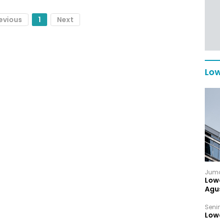
evious
1
Next
Low
Juma
Low
Agu
Senin
Low