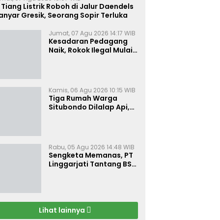
 Tiang Listrik Roboh di Jalur Daendels
nyar Gresik, Seorang Sopir Terluka
Jumat, 07 Agu 2026 14:17 WIB
Kesadaran Pedagang
Naik, Rokok Ilegal Mulai
Kehilangan Pasar di
Bojonegoro
Kamis, 06 Agu 2026 10:15 WIB
Tiga Rumah Warga
Situbondo Dilalap Api,
Kerugian Ditaksir Rp 120
Juta
Rabu, 05 Agu 2026 14:48 WIB
Sengketa Memanas, PT
Linggarjati Tantang BSN
Buktikan Transparansi
dan Nilai Syariah
Lihat lainnya