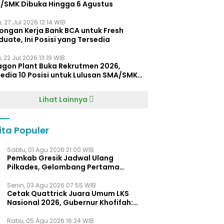
/SMK Dibuka Hingga 6 Agustus
, 27 Jul 2026 12:14 WIB
ongan Kerja Bank BCA untuk Fresh
uate, Ini Posisi yang Tersedia
 22 Jul 2026 13:19 WIB
agon Plant Buka Rekrutmen 2026,
edia 10 Posisi untuk Lulusan SMA/SMK
gga D4
Lihat Lainnya
ita Populer
Sabtu, 01 Agu 2026 21:00 WIB
Pemkab Gresik Jadwal Ulang
Pilkades, Gelombang Pertama
Digelar Awal 2027
Senin, 03 Agu 2026 07:55 WIB
Cetak Quattrick Juara Umum LKS
Nasional 2026, Gubernur Khofifah:
Bukti Jawa Timur Barometer Vokasi
Indonesia
Rabu, 05 Agu 2026 16:24 WIB